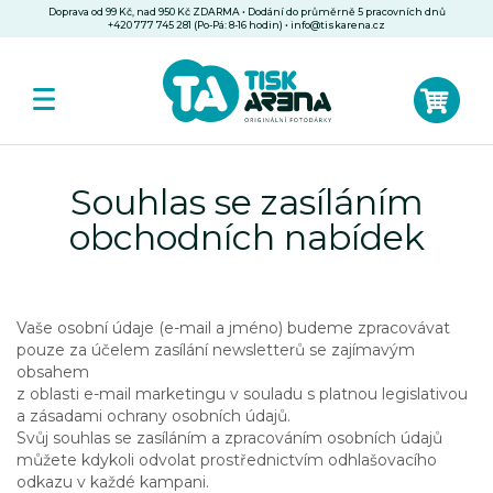
Doprava od 99 Kč, nad 950 Kč ZDARMA • Dodání do průměrně 5 pracovních dnů
+420 777 745 281 (Po-Pá: 8-16 hodin)
•
info@tiskarena.cz
Souhlas se zasíláním
obchodních nabídek
Vaše osobní údaje (e-mail a jméno) budeme zpracovávat
pouze za účelem zasílání newsletterů se zajímavým
obsahem
z oblasti e-mail marketingu v souladu s platnou legislativou
a zásadami ochrany osobních údajů.
Svůj souhlas se zasíláním a zpracováním osobních údajů
můžete kdykoli odvolat prostřednictvím odhlašovacího
odkazu v každé kampani.