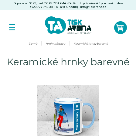
Doprava od 99 Kč, nad 950 Kč ZDARMA • Dodání do průměrně 5 pracovních dnů
+420 777 745 281 (Po-Pá: 8-16 hodin)
•
info@tiskarena.cz
Domů
Hrnky s fotkou
Keramické hrnky barevné
Keramické hrnky barevné