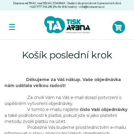
Doprava od 99 Kč, nad 950 Kč ZDARMA • Dodání do průměrně 5 pracovních dnů
+420 777 745 281 (Po-Pá: 8-16 hodin)
•
info@tiskarena.cz
Košík poslední krok
Děkujeme za Váš nákup. Vaše objednávka
nám udělala velkou radost!
Za chvíli Vám na Váš e-mail dorazí potvrzení o
úspěšném vytvoření objednávky.
V tomto e-mailu najdete
číslo Vaší objednávky
a také podrobnosti k platbě, pokud jste si jako platební
metodu zvolili platbu na účet.
Průběžně Vás budeme prostřednictvím e-mailu
informovat o stavu zpracování Vašich objednaných