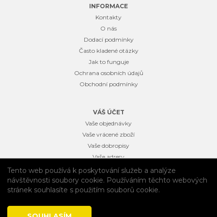
INFORMACE
Kontakty
O nás
Dodací podmínky
Často kladené otázky
Jak to funguje
Ochrana osobních údajů
Obchodní podmínky
VÁŠ ÚČET
Vaše objednávky
Vaše vrácené zboží
Vaše dobropisy
Vaše adresy
Osobní údaje
Tento web používá k poskytování služeb a analýze
Vaše slevové kupóny
návštěvnosti soubory cookie. Používáním těchto webových
stránek souhlasíte s použitím souborů cookie.
SOUHLASÍM