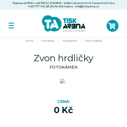
Doprava od 99 Kč, nad 950 Kč ZDARMA • Dodání do průměrně 5 pracovních dnů
+420 777 745 281 (Po-Pá: 8-16 hodin)
•
info@tiskarena.cz
Domů
Fotodárky
Fotokámen
Zvon hrdličky
Zvon hrdličky
FOTOKÁMEN
CENA
0 Kč