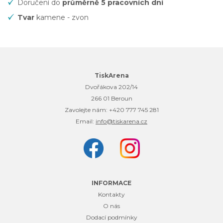
Doručení do
průměrně 5 pracovních dní
Tvar
kamene - zvon
TiskArena
Dvořákova 202/14
266 01 Beroun
Zavolejte nám:
+420 777 745 281
Email:
info@tiskarena.cz
INFORMACE
Kontakty
O nás
Dodací podmínky