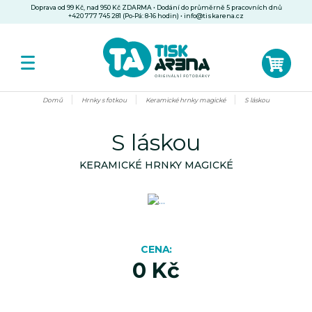
Doprava od 99 Kč, nad 950 Kč ZDARMA • Dodání do průměrně 5 pracovních dnů
+420 777 745 281 (Po-Pá: 8-16 hodin)
•
info@tiskarena.cz
Domů
Hrnky s fotkou
Keramické hrnky magické
S láskou
S láskou
KERAMICKÉ HRNKY MAGICKÉ
CENA
0 Kč