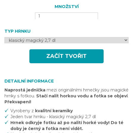
MNOŽSTVÍ
TYP HRNKU
ZAČÍT TVOŘIT
DETAILNÍ INFORMACE
Naprostá jednička
mezi originálními hrnečky jsou magické
hrnky s fotkou.
Stačí nalít horkou vodu a fotka se objeví
.
Překvapení!
Vyrobeny z
kvalitní keramiky
Jeden tvar hrnku - klasický magický 2,7 dl
Hrnek odkryje fotku až po nalití horké vody! Do té
doby je černý a fotka není vidět.