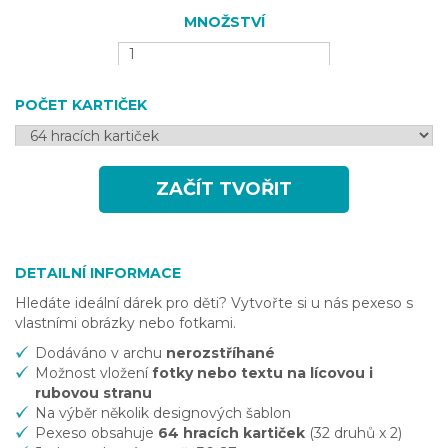
MNOŽSTVÍ
POČET KARTIČEK
ZAČÍT TVOŘIT
DETAILNÍ INFORMACE
Hledáte ideální dárek pro děti? Vytvořte si u nás pexeso s
vlastními obrázky nebo fotkami.
Dodáváno v archu
nerozstříhané
Možnost vložení
fotky nebo textu na lícovou i
rubovou stranu
Na výběr několik designových šablon
Pexeso obsahuje
64 hracích kartiček
(32 druhů x 2)