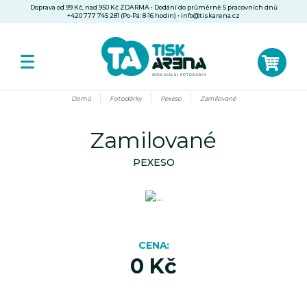
Doprava od 99 Kč, nad 950 Kč ZDARMA • Dodání do průměrně 5 pracovních dnů
+420 777 745 281 (Po-Pá: 8-16 hodin)
•
info@tiskarena.cz
Domů
Fotodárky
Pexeso
Zamilované
Zamilované
PEXESO
CENA
0 Kč