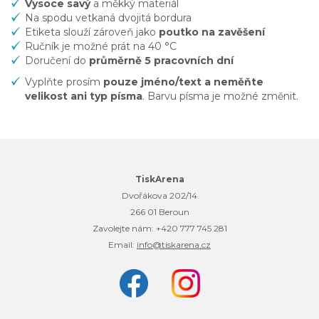
Vysoce
savý
a měkký materiál
Na spodu vetkaná dvojitá bordura
Etiketa slouží zároveň jako
poutko na zavěšení
Ručník je možné prát na 40 °C
Doručení do
průměrně 5 pracovních dní
Vyplňte prosím
pouze jméno/text a neměňte
velikost ani typ písma
. Barvu písma je možné změnit.
TiskArena
Dvořákova 202/14
266 01 Beroun
Zavolejte nám:
+420 777 745 281
Email:
info@tiskarena.cz