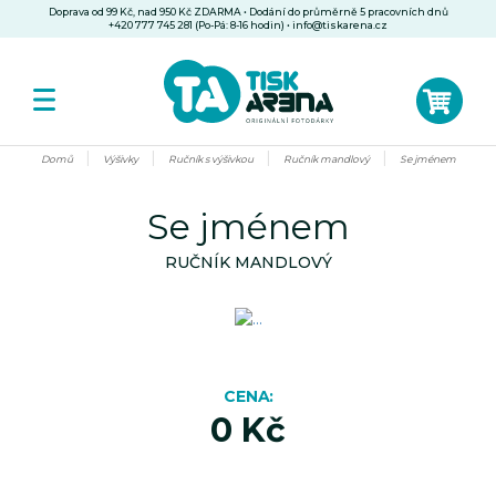
Doprava od 99 Kč, nad 950 Kč ZDARMA • Dodání do průměrně 5 pracovních dnů
+420 777 745 281 (Po-Pá: 8-16 hodin)
•
info@tiskarena.cz
Domů
Výšivky
Ručník s výšivkou
Ručník mandlový
Se jménem
Se jménem
RUČNÍK MANDLOVÝ
CENA
0 Kč