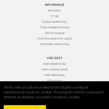
INFORMACE
Kontakty
O nás
Dodací podmínky
Často kladené otázky
Jak to funguje
Ochrana osobních údajů
Obchodní podmínky
VÁŠ ÚČET
Vaše objednávky
Vaše vrácené zboží
Vaše dobropisy
Vaše adresy
Osobní údaje
Tento web používá k poskytování služeb a analýze
Vaše slevové kupóny
návštěvnosti soubory cookie. Používáním těchto webových
stránek souhlasíte s použitím souborů cookie.