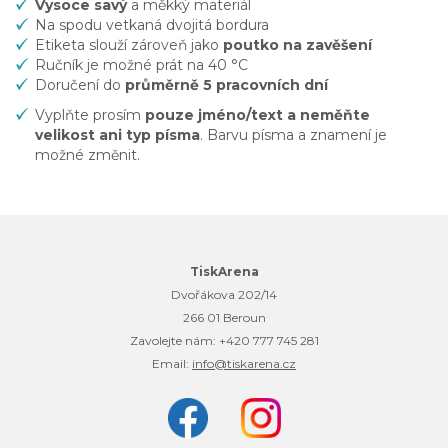
Vysoce
savý
a měkký materiál
Na spodu vetkaná dvojitá bordura
Etiketa slouží zároveň jako
poutko na zavěšení
Ručník je možné prát na 40 °C
Doručení do
průměrně 5 pracovních dní
Vyplňte prosím
pouze jméno/text a neměňte
velikost ani typ písma
. Barvu písma a znamení je
možné změnit.
TiskArena
Dvořákova 202/14
266 01 Beroun
Zavolejte nám:
+420 777 745 281
Email:
info@tiskarena.cz