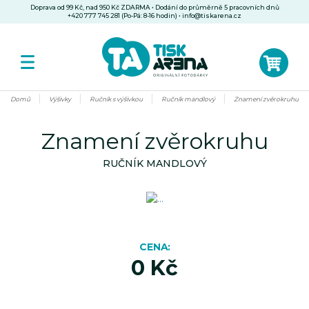
Doprava od 99 Kč, nad 950 Kč ZDARMA • Dodání do průměrně 5 pracovních dnů
+420 777 745 281 (Po-Pá: 8-16 hodin)
•
info@tiskarena.cz
Domů
Výšivky
Ručník s výšivkou
Ručník mandlový
Znamení zvěrokruhu
Znamení zvěrokruhu
RUČNÍK MANDLOVÝ
CENA
0 Kč