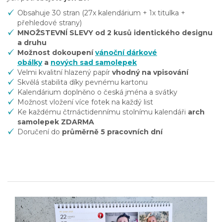
Obsahuje 30 stran (27x kalendárium + 1x titulka +
přehledové strany)
MNOŽSTEVNÍ SLEVY od 2 kusů identického designu
a druhu
Možnost dokoupení
vánoční dárkové
obálky
a
nových sad samolepek
Velmi kvalitní hlazený papír
vhodný na vpisování
Skvělá stabilita díky pevnému kartonu
Kalendárium doplněno o česká jména a svátky
Možnost vložení více fotek na každý list
Ke každému čtrnáctidennímu stolnímu kalendáři
arch
samolepek ZDARMA
Doručení do
průměrně 5 pracovních dní