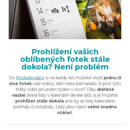
Prohlížení vašich
oblíbených fotek stále
dokola? Není problém
Do
fotokalendáře
si na každý list můžete vložit
jednu či
více fotek
vaší rodiny, dětí nebo kamarádů. A proč tyto
fotky vidět jen jeden týden v roce? Díky
drátěné
vazbě
, která listy v kalendáři skvěle drží, si je můžete
prohlížet stále dokola
aniž by se listy kalendáře
potrhaly či zohýbaly. Listy jdou navíc
velmi snadno
otáčet
.