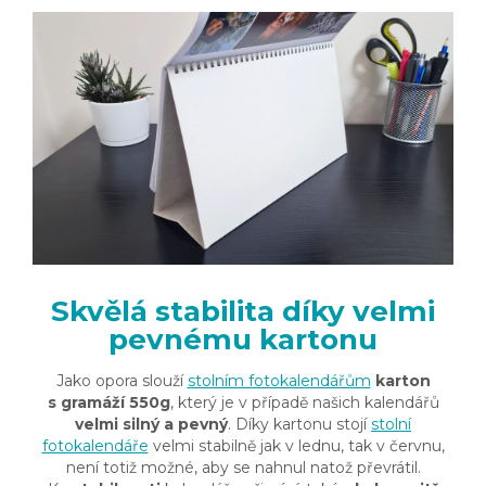
Skvělá stabilita díky velmi
pevnému kartonu
Jako opora slouží
stolním fotokalendářům
karton
s gramáží 550g
, který je v případě našich kalendářů
velmi silný a pevný
. Díky kartonu stojí
stolní
fotokalendáře
velmi stabilně jak v lednu, tak v červnu,
není totiž možné, aby se nahnul natož převrátil.