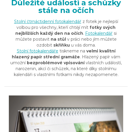
Důležité události a schůzky
stále na očích
Stolní čtrnáctidenní fotokalendář
z fotek je nejlepší
volbou pro všechny, kteří chtějí mít
fotky svých
nejbližších
každý den na očích
.
Fotokalendář
si
můžete postavit
na stůl
v práci nebo jím můžete
ozdobit
skříňku
u vás doma.
Stolní fotokalendáře
tiskneme na
velmi kvalitní
hlazený papír
střední gramáže
. Hlazený papír vám
umožní
bezproblémové vpisování
vlastních událostí,
narozenin, akcí či schůzek, na které díky stolnímu
kalendáři s vlastními fotkami nikdy nezapomenete.