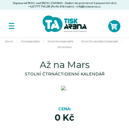
Doprava od 99 Kč, nad 950 Kč ZDARMA • Dodání do průměrně 5 pracovních dnů
+420 777 745 281 (Po-Pá: 8-16 hodin)
•
info@tiskarena.cz
Domů
Fotokalendáře
Stolní fotokalendáře
Stolní čtrnáctidenní kalendář
Až na Mars
Až na Mars
STOLNÍ ČTRNÁCTIDENNÍ KALENDÁŘ
CENA
0 Kč