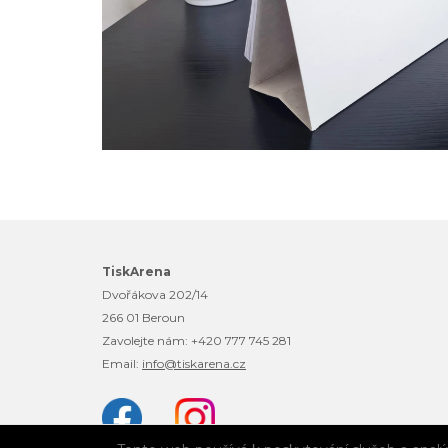
TiskArena
Dvořákova 202/14
266 01 Beroun
Zavolejte nám:
+420 777 745 281
Email:
info@tiskarena.cz