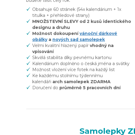
budete těšit celý rok.
Obsahuje 60 stránek (54x kalendárium + 1x
titulka + přehledové strany)
MNOŽSTEVNÍ SLEVY od 2 kusů identického
designu a druhu
Možnost dokoupení
vánoční dárkové
obálky
a
nových sad samolepek
Velmi kvalitní hlazený papír
vhodný na
vpisování
Skvělá stabilita díky pevnému kartonu
Kalendárium doplněno o česká jména a svátky
Možnost vložení více fotek na každý list
Ke každému stolnímu týdennímu
kalendáři
arch samolepek ZDARMA
Doručení do
průměrně 5 pracovních dní
Samolepky Z