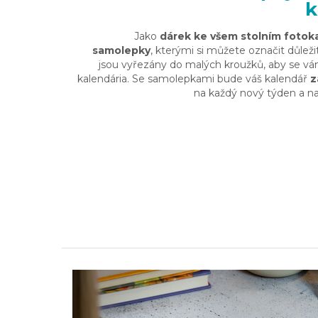
k
Jako
dárek ke všem stolním foto
samolepky
, kterými si můžete označit důlež
jsou vyřezány do malých kroužků, aby se vám
kalendária. Se samolepkami bude váš kalendář
z
na každý nový týden a na