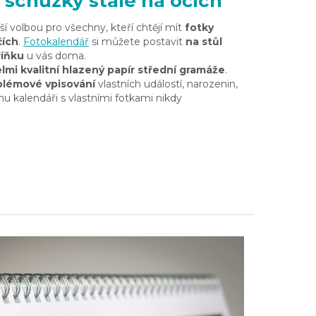
a schůzky stále na očích
ší volbou pro všechny, kteří chtějí mít
fotky
čích
.
Fotokalendář
si můžete postavit
na stůl
říňku
u vás doma.
lmi kvalitní hlazený papír
střední gramáže
.
lémové vpisování
vlastních událostí, narozenin,
ímu kalendáři s vlastními fotkami nikdy