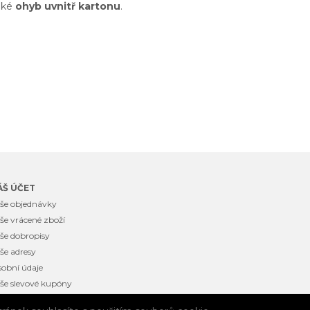
aké
ohyb uvnitř kartonu
.
ÁŠ ÚČET
še objednávky
še vrácené zboží
še dobropisy
še adresy
obní údaje
še slevové kupóny