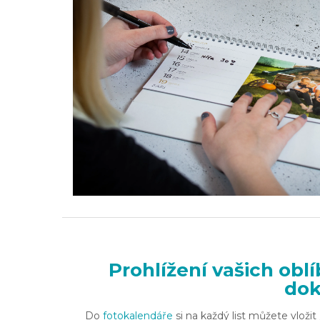
Prohlížení vašich obl
dok
Do
fotokalendáře
si na každý list můžete vložit