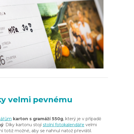
díky velmi pevnému
ndářům
karton s gramáží 550g
, který je v případě
ný
. Díky kartonu stojí
stolní fotokalendáře
velmi
ení totiž možné, aby se nahnul natož převrátil.