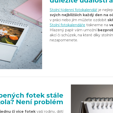
důležité události 
Stolní týdenní fotokalendář
je nejlep
svých nejbližších
každý den na o
v práci nebo jím můžete ozdobit
sk
Stolní fotokalendáře
tiskneme na
ve
Hlazený papír vám umožní
bezprob
akcí či schůzek, na které díky stoln
nezapomenete.
íbených fotek stále
ola? Není problém
jednu či více fotek
vaší rodiny, dětí