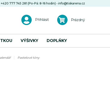
+420 777 745 281 (Po-Pá: 8-16 hodin)
•
info@tiskarena.cz
Přihlásit
Prázdný
OTKOU
VÝŠIVKY
DOPLŇKY
kalendář
Pastelové tóny