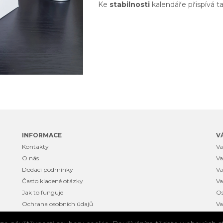
Ke
stabilnosti
kalendáře přispívá t
INFORMACE
V
Kontakty
Va
O nás
Va
Dodací podmínky
Va
Často kladené otázky
Va
Jak to funguje
Os
Ochrana osobních údajů
Va
Obchodní podmínky