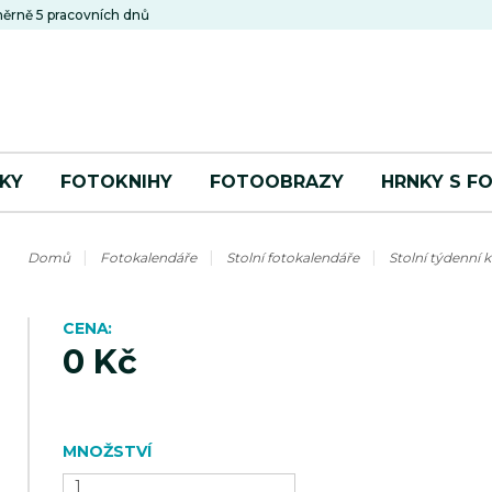
ěrně 5 pracovních dnů
KY
FOTOKNIHY
FOTOOBRAZY
HRNKY S F
Domů
Fotokalendáře
Stolní fotokalendáře
Stolní týdenní 
CENA
0 Kč
MNOŽSTVÍ