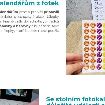
alendářům z fotek
kalendářům
jsme si pro vás
připravili
ité datumy, schůzky či akce. Nálepky
 krásně vešly do jednotlivých řádků
ábavný a barevný
a budete se těšit
 nálepky, které budete moct použít.
Se stolním fotok