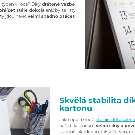
n týden v roce? Díky
drátěné vazbě
,
ohlížet stále dokola
aniž by se listy
sty jdou navíc
velmi snadno otáčet
.
Skvělá stabilita 
kartonu
Jako opora slouží
stolním fotokale
našich kalendářů
velmi silný a pev
stabilně jak v lednu, tak v červnu, n