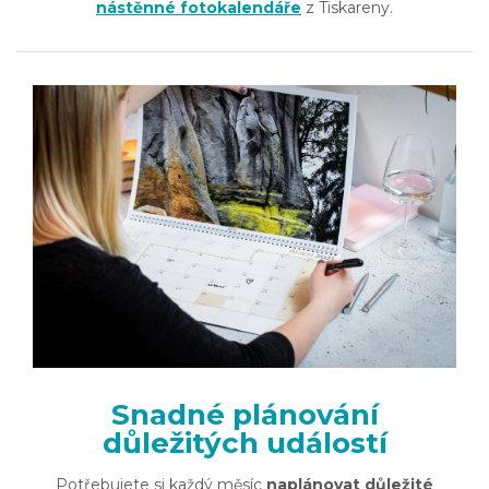
nástěnné fotokalendáře
z Tiskareny.
Snadné plánování
důležitých událostí
Potřebujete si každý měsíc
naplánovat důležité