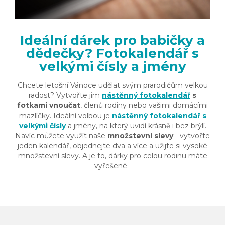
Ideální dárek pro babičky a
dědečky? Fotokalendář s
velkými čísly a jmény
Chcete letošní Vánoce udělat svým prarodičům velkou
radost? Vytvořte jim
nástěnný fotokalendář
s
fotkami vnoučat
, členů rodiny nebo vašimi domácími
mazlíčky. Ideální volbou je
nástěnný fotokalendář s
velkými čísly
a jmény, na který uvidí krásně i bez brýlí.
Navíc můžete využít naše
množstevní slevy
- vytvořte
jeden kalendář, objednejte dva a více a užijte si vysoké
množstevní slevy. A je to, dárky pro celou rodinu máte
vyřešené.