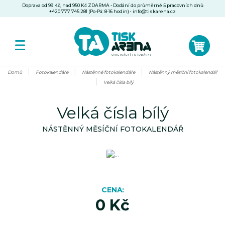
Doprava od 99 Kč, nad 950 Kč ZDARMA • Dodání do průměrně 5 pracovních dnů
+420 777 745 281 (Po-Pá: 8-16 hodin)
•
info@tiskarena.cz
Domů
Fotokalendáře
Nástěnné fotokalendáře
Nástěnný měsíční fotokalendář
Velká čísla bílý
Velká čísla bílý
NÁSTĚNNÝ MĚSÍČNÍ FOTOKALENDÁŘ
CENA
0 Kč