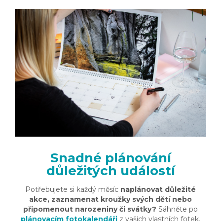
Snadné plánování
důležitých událostí
Potřebujete si každý měsíc
naplánovat důležité
akce, zaznamenat kroužky svých dětí nebo
připomenout narozeniny či svátky?
Sáhněte po
plánovacím fotokalendáři
z vašich vlastních fotek.