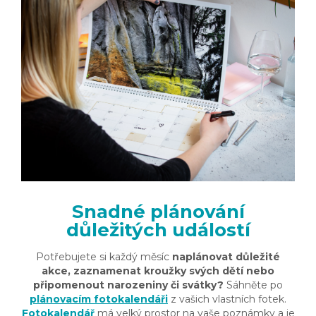
Snadné plánování
důležitých událostí
Potřebujete si každý měsíc
naplánovat důležité
akce, zaznamenat kroužky svých dětí nebo
připomenout narozeniny či svátky?
Sáhněte po
plánovacím fotokalendáři
z vašich vlastních fotek.
Fotokalendář
má velký prostor na vaše poznámky a je