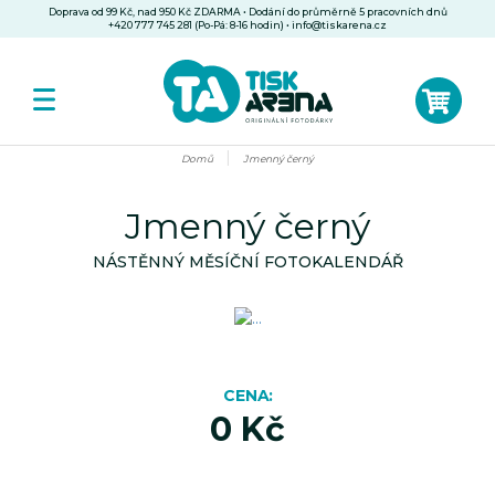
Doprava od 99 Kč, nad 950 Kč ZDARMA • Dodání do průměrně 5 pracovních dnů
+420 777 745 281 (Po-Pá: 8-16 hodin)
•
info@tiskarena.cz
Domů
Jmenný černý
Jmenný černý
NÁSTĚNNÝ MĚSÍČNÍ FOTOKALENDÁŘ
CENA
0 Kč