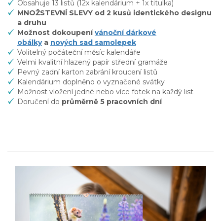
Obsahuje 13 listů (12x kalendárium + 1x titulka)
MNOŽSTEVNÍ SLEVY od 2 kusů identického designu
a druhu
Možnost dokoupení
vánoční dárkové
obálky
a
nových sad samolepek
Volitelný počáteční měsíc kalendáře
Velmi kvalitní hlazený papír střední gramáže
Pevný zadní karton zabrání kroucení listů
Kalendárium doplněno o vyznačené svátky
Možnost vložení jedné nebo více fotek na každý list
Doručení do
průměrně 5 pracovních dní