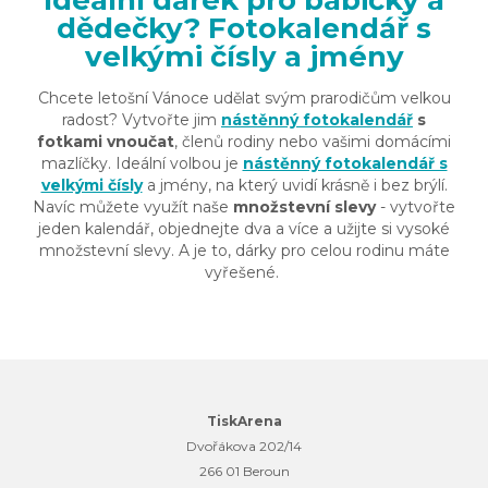
Ideální dárek pro babičky a
dědečky? Fotokalendář s
velkými čísly a jmény
Chcete letošní Vánoce udělat svým prarodičům velkou
radost? Vytvořte jim
nástěnný fotokalendář
s
fotkami vnoučat
, členů rodiny nebo vašimi domácími
mazlíčky. Ideální volbou je
nástěnný fotokalendář s
velkými čísly
a jmény, na který uvidí krásně i bez brýlí.
Navíc můžete využít naše
množstevní slevy
- vytvořte
jeden kalendář, objednejte dva a více a užijte si vysoké
množstevní slevy. A je to, dárky pro celou rodinu máte
vyřešené.
TiskArena
Dvořákova 202/14
266 01 Beroun