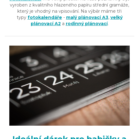
vyroben z kvalitního hlazeného papíru střední gramáže,
který je vhodný na vpisování. Na výběr máme tři
typy
fotokalendáře
-
malý plánovací A3
,
velký
plánovací A2
a
rodinný plánovací
.