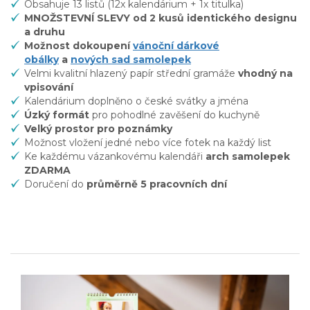
Obsahuje 13 listů (12x kalendárium + 1x titulka)
MNOŽSTEVNÍ SLEVY od 2 kusů identického designu
a druhu
Možnost dokoupení
vánoční dárkové
obálky
a
nových sad samolepek
Velmi kvalitní hlazený papír střední gramáže
vhodný na
vpisování
Kalendárium doplněno o
české svátky a jména
Úzký formát
pro pohodlné zavěšení do kuchyně
Velký prostor pro poznámky
Možnost vložení
jedné nebo více fotek
na každý list
Ke každému vázankovému kalendáři
arch samolepek
ZDARMA
Doručení do
průměrně 5 pracovních dní