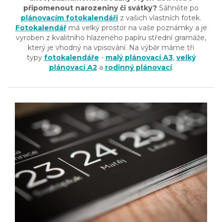
připomenout narozeniny či svátky?
Sáhněte po
plánovacím fotokalendáři
z vašich vlastních fotek.
Fotokalendář
má velký prostor na vaše poznámky a je
vyroben z kvalitního hlazeného papíru střední gramáže,
který je vhodný na vpisování. Na výběr máme tři
typy
fotokalendáře
-
malý plánovací A3
,
velký
plánovací A2
a
rodinný plánovací
.