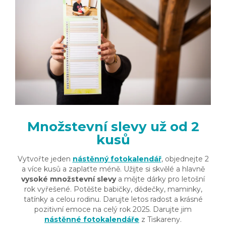
Množstevní slevy už od 2
kusů
Vytvořte jeden
nástěnný fotokalendář
, objednejte 2
a více kusů a zaplaťte méně. Užijte si skvělé a hlavně
vysoké množstevní slevy
a mějte dárky pro letošní
rok vyřešené. Potěšte babičky, dědečky, maminky,
tatínky a celou rodinu. Darujte letos radost a krásné
pozitivní emoce na celý rok 2025. Darujte jim
nástěnné fotokalendáře
z Tiskareny.