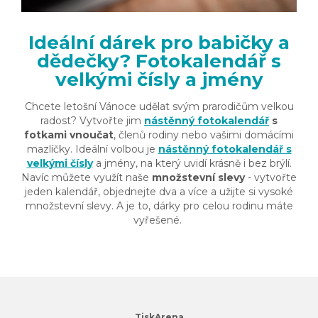
Ideální dárek pro babičky a
dědečky? Fotokalendář s
velkými čísly a jmény
Chcete letošní Vánoce udělat svým prarodičům velkou
radost? Vytvořte jim
nástěnný fotokalendář
s
fotkami vnoučat
, členů rodiny nebo vašimi domácími
mazlíčky. Ideální volbou je
nástěnný fotokalendář s
velkými čísly
a jmény, na který uvidí krásně i bez brýlí.
Navíc můžete využít naše
množstevní slevy
- vytvořte
jeden kalendář, objednejte dva a více a užijte si vysoké
množstevní slevy. A je to, dárky pro celou rodinu máte
vyřešené.
TiskArena