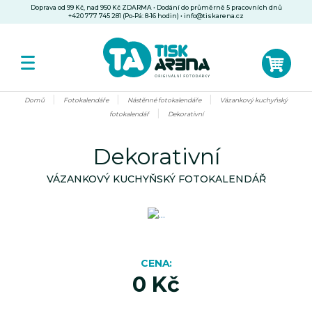
Doprava od 99 Kč, nad 950 Kč ZDARMA • Dodání do průměrně 5 pracovních dnů
+420 777 745 281 (Po-Pá: 8-16 hodin)
•
info@tiskarena.cz
Domů
Fotokalendáře
Nástěnné fotokalendáře
Vázankový kuchyňský
fotokalendář
Dekorativní
Dekorativní
VÁZANKOVÝ KUCHYŇSKÝ FOTOKALENDÁŘ
CENA
0 Kč